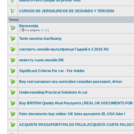
Nuestro Foro cumple su primer mes
CURSOS DE JEROGLIFICOS DE SEGUNDO Y TERCER0
Temas
Bienvenida
[
Ir a página:
1
,
2
]
Tanie nasiona marihuany
смотреть онлайн мультфильм Гадкий я 3 2016 XG
невесту сына онлайн DB
Significant Criteria For car - For Adults
Buy real european usa australian canadian passsport, driver
Understanding Practical Solutions In car
Buy BRITISH Quality Real Passports | REAL UK DOCUMENTS FOR
Fake documents buy online: UK false passports ID, USA fake I
ACQUISTA PASSAPORTI FALSO ITALIA,ACQUISTA CARTA FALSO I