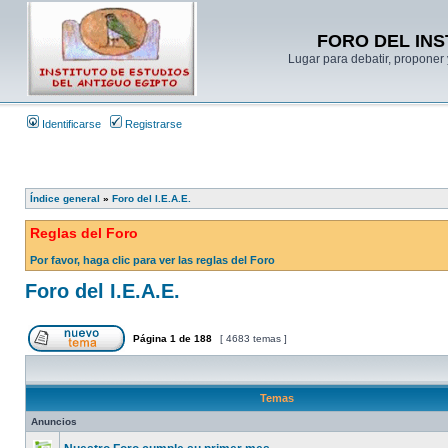
FORO DEL INS
Lugar para debatir, proponer 
Identificarse
Registrarse
Índice general
»
Foro del I.E.A.E.
Reglas del Foro
Por favor, haga clic para ver las reglas del Foro
Foro del I.E.A.E.
Página
1
de
188
[ 4683 temas ]
Temas
Anuncios