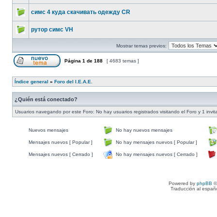
симс 4 куда скачивать одежду CR
рутор симс VH
Mostrar temas previos:
Página
1
de
188
[ 4683 temas ]
Índice general
»
Foro del I.E.A.E.
¿Quién está conectado?
Usuarios navegando por este Foro: No hay usuarios registrados visitando el Foro y 1 invit
Nuevos mensajes
No hay nuevos mensajes
Mensajes nuevos [ Popular ]
No hay mensajes nuevos [ Popular ]
Mensajes nuevos [ Cerrado ]
No hay mensajes nuevos [ Cerrado ]
Powered by
phpBB
©
Traducción al españ