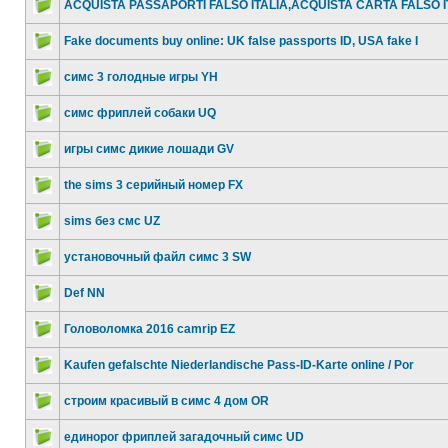
ACQUISTA PASSAPORTI FALSO ITALIA,ACQUISTA CARTA FALSO I
Fake documents buy online: UK false passports ID, USA fake I
симс 3 голодные игры YH
симс фриплей собаки UQ
игры симс дикие лошади GV
the sims 3 серийный номер FX
sims без смс UZ
установочный файл симс 3 SW
Def NN
Головоломка 2016 camrip EZ
Kaufen gefalschte Niederlandische Pass-ID-Karte online / Por
строим красивый в симс 4 дом OR
единорог фриплей загадочный симс UD