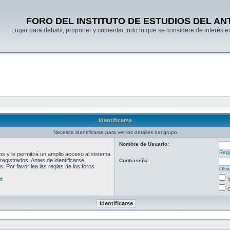
FORO DEL INSTITUTO DE ESTUDIOS DEL AN
Lugar para debatir, proponer y comentar todo lo que se considere de interés en
Identificarse
Necesita identificarse para ver los detalles del grupo
Nombre de Usuario:
Regi
 y le permitirá un amplio acceso al sistema.
egistrados. Antes de identificarse
Contraseña:
. Por favor lea las reglas de los foros
Olvi
d
I
O