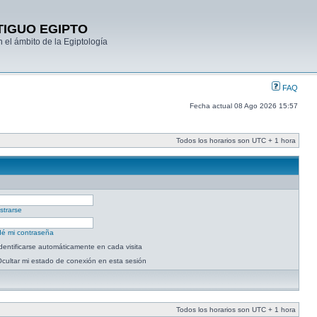
TIGUO EGIPTO
 el ámbito de la Egiptología
FAQ
Fecha actual 08 Ago 2026 15:57
Todos los horarios son UTC + 1 hora
strarse
dé mi contraseña
dentificarse automáticamente en cada visita
cultar mi estado de conexión en esta sesión
Todos los horarios son UTC + 1 hora